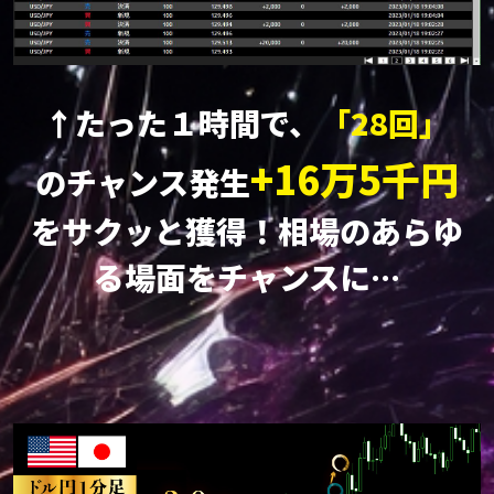
↑たった１時間で、
「28回」
+16万5千円
のチャンス発生
をサクッと獲得！
相場のあらゆ
る場面をチャンスに…