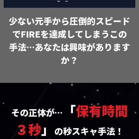
少ない元手から圧倒的スピード
で
FIREを達成してしまうこの
手法…
あなたは興味があります
か？
「
保有時間
その正体が…
３秒
」
の
秒スキャ手法！