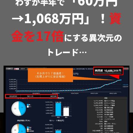
わずか半年で
→1,068万円」！
資
金を17倍
にする異次元の
トレード…