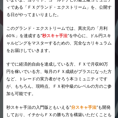
ィである
「ＦＸグランド・エクストリーム」
を、公開す
る日がやってまいりました。
このグランド・エクストリームでは、
異次元の「月利
60％」を達成する“
秒スキャ手法
”を中心に、
ドル円スキ
ャルピングをマスターするための、完全なカリキュラム
をお届けしていきます。
すでに経済的自由を達成している方、ＦＸで月収80万
円を稼いでいる方、
毎月のＦＸ成績がプラスになった方
など、トレードの実力者がそろう本コミュニティです
が、
もちろん、現時点、ＦＸ初中級のレベルの方のご参
加も可能です。
秒スキャ手法の入門版ともいえる“
分スキャ手法
”も開発
しており、
イチからＦＸの勝ち方を構築いただくことも