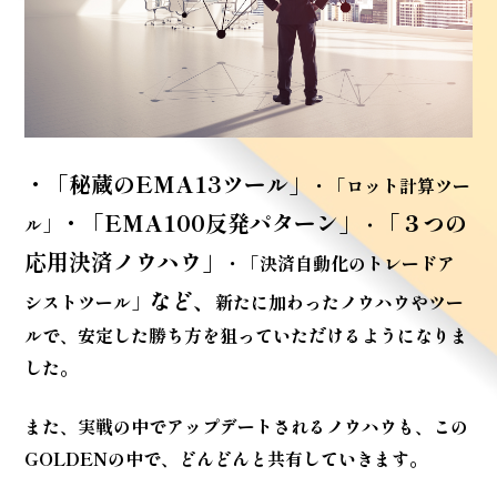
・「秘蔵のEMA13ツール」
・「ロット計算ツー
・「EMA100反発パターン」
「３つの
ル」
・
応用決済ノウハウ」
・「決済自動化のトレードア
など、
シストツール」
新たに加わったノウハウや
ツー
ル
で、
安定した勝ち方を狙っていただけるようになりま
した。
また、実戦の中でアップデートされるノウハウも、
この
GOLDENの中で、どんどんと共有していきます。