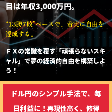
目は年収3,000万円。
“13勝7敗”ペースで、着実に自由を
達成する。
ＦＸの常識を覆す「頑張らないスキ
ャル」で
夢の経済的自由を構築しよ
う！
ドル円のシンプル手法で、
毎
日利益に
！
再現性高く、修得